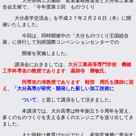
大分県商工労働部 産業集積推進室と大分県工業連
合会主催で、「今年度第２回 ものづくり
大分産学交流会」を平成２７年２月２６日（木）に開
催いたしました。
今回は、同時開催中の「大分ものづくり王国総合
展」に併行して別府国際コンベンションセンターでの
開催を実施しました。
講演会におきましては、
大分工業高等専門学校 機械
工学科専攻の教授
であります 薬師寺 輝敏氏、
同専攻の准教授であります 軽部 周氏を講師に迎
え
、「大分高専が研究・開発した新しい加工技術に
ついて
」
と題して講演をして頂きました。
本講演では、大分高専は昨年創立５０周年を迎え、
多くのものづくりを支える多くのエンジニアを送り出してき
ました。
また同校は教育ばかりでなく、産学官連携に寄与す